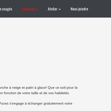
es usagés
Location
Atelier
Nous joindre
nche à neige et patin à glace! Que ce soit pour la
 fonction de votre taille et de vos habiletés.
x Puces s’engage à échanger gratuitement votre