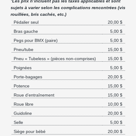
*
Les prix n’incluent pas les taxes applicables et sont
sujets à varier selon les complications rencontrées (vis
rouillées, bris cachés, etc.)
Pédalier seul
20,00 $
Bras gauche
5,00 $
Pegs pour BMX (paire)
5,00 $
Pneu/tube
15,00 $
Pneu « Tubeless » (pièces non-comprises)
15,00 $
Poignées
5,00 $
Porte-bagages
20,00 $
Potence
15,00 $
Roue d’entraînement
15,00 $
Roue libre
10,00 $
Guidoline
20,00 $
Selle
5,00 $
Siège pour bébé
20,00 $